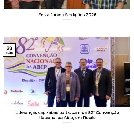
Festa Junina Sindipães 2026
28
maio
Lideranças capixabas participam da 82ª Convenção
Nacional da Abip, em Recife