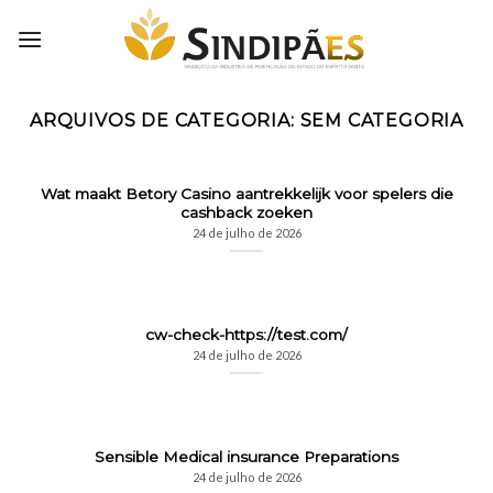
Skip
to
content
ARQUIVOS DE CATEGORIA:
SEM CATEGORIA
Wat maakt Betory Casino aantrekkelijk voor spelers die
cashback zoeken
24 de julho de 2026
cw-check-https://test.com/
24 de julho de 2026
Sensible Medical insurance Preparations
24 de julho de 2026