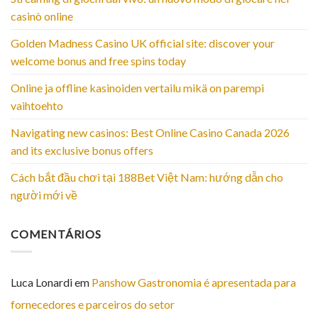
casinò online
Golden Madness Casino UK official site: discover your
welcome bonus and free spins today
Online ja offline kasinoiden vertailu mikä on parempi
vaihtoehto
Navigating new casinos: Best Online Casino Canada 2026
and its exclusive bonus offers
Cách bắt đầu chơi tại 188Bet Việt Nam: hướng dẫn cho
người mới về
COMENTÁRIOS
Luca Lonardi
em
Panshow Gastronomia é apresentada para
fornecedores e parceiros do setor